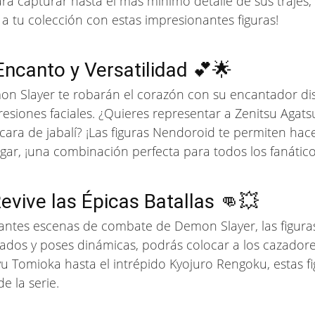
a capturar hasta el más mínimo detalle de sus trajes, 
a tu colección con estas impresionantes figuras!
Encanto y Versatilidad 💕🌟
n Slayer te robarán el corazón con su encantador dise
resiones faciales. ¿Quieres representar a Zenitsu Ag
ara de jabalí? ¡Las figuras Nendoroid te permiten hace
ugar, ¡una combinación perfecta para todos los fanático
evive las Épicas Batallas 👊💥
antes escenas de combate de Demon Slayer, las figuras
lados y poses dinámicas, podrás colocar a los cazado
u Tomioka hasta el intrépido Kyojuro Rengoku, estas fi
de la serie.