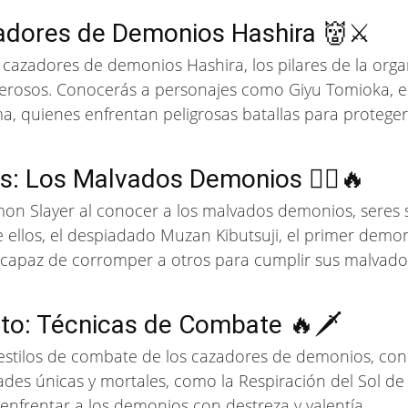
dores de Demonios Hashira 👹⚔️
cazadores de demonios Hashira, los pilares de la organ
rosos. Conocerás a personajes como Giyu Tomioka, el 
ma, quienes enfrentan peligrosas batallas para protege
: Los Malvados Demonios 🦹‍♂️🔥
mon Slayer al conocer a los malvados demonios, seres
 ellos, el despiadado Muzan Kibutsuji, el primer demo
 capaz de corromper a otros para cumplir sus malvado
ento: Técnicas de Combate 🔥🗡️
estilos de combate de los cazadores de demonios, con
dades únicas y mortales, como la Respiración del Sol de 
 enfrentar a los demonios con destreza y valentía.