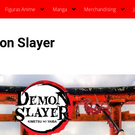
Figuras Anime
Manga
Merchandising
on Slayer