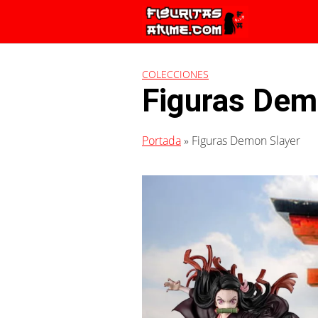
Saltar
al
contenido
COLECCIONES
Figuras Dem
Portada
»
Figuras Demon Slayer