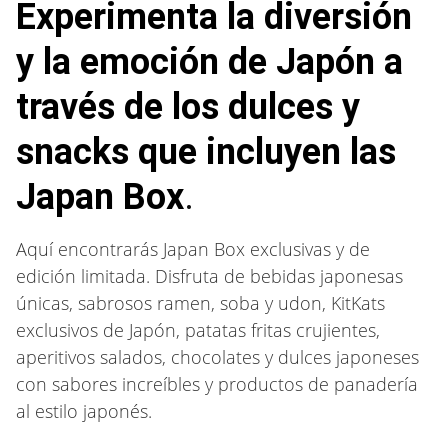
Experimenta la diversión
y la emoción de Japón a
través de los dulces y
snacks que incluyen las
Japan Box
.
Aquí encontrarás Japan Box exclusivas y de
edición limitada. Disfruta de bebidas japonesas
únicas, sabrosos ramen, soba y udon, KitKats
exclusivos de Japón, patatas fritas crujientes,
aperitivos salados, chocolates y dulces japoneses
con sabores increíbles y productos de panadería
al estilo japonés.