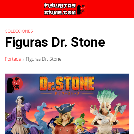
Saltar
al
contenido
COLECCIONES
Figuras Dr. Stone
Portada
»
Figuras Dr. Stone